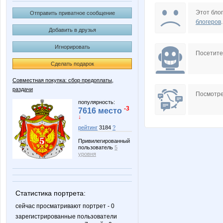
Beliya
Bureev
Этот блог
Отправить приватное сообщение
блогеров
.
Добавить в друзья
Игнорировать
Golden beach
Janny-5
Посетит
Сделать подарок
Совместная покупка: сбор предоплаты,
раздачи
Lolochka)
Lusien
Посмотре
популярность:
-3
7616 место
↓
рейтинг
3184
?
Natata
OleOk
Привилегированный
пользователь
5
уровня
Valletta
VerukS
Статистика портрета:
сейчас просматривают портрет - 0
зарегистрированные пользователи