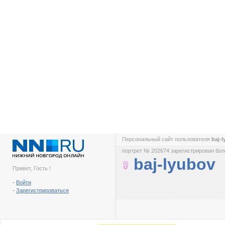
Персональный сайт пользователя
baj-
портрет № 202674 зарегистрирован боле
baj-lyubov
Привет, Гость !
-
Войти
-
Зарегистрироваться