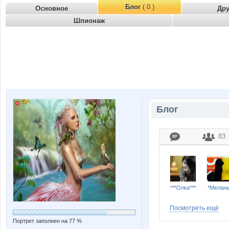
Блог
( 0 )
Основное
Др
Шпионаж
Блог
83
***Олка***
*Мелан
Посмотреть ещё
Портрет заполнен на 77 %